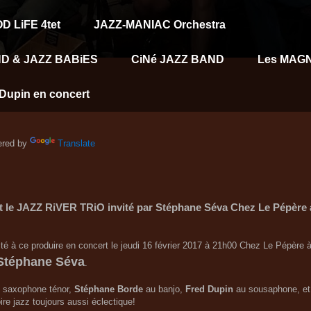
D LiFE 4tet
JAZZ-MANIAC Orchestra
D & JAZZ BABiES
CiNé JAZZ BAND
Les MAG
Dupin en concert
red by
Translate
ert le JAZZ RiVER TRiO invité par Stéphane Séva Chez Le Pépère
vité à ce produire en concert le jeudi 16 février 2017 à 21h00 Chez Le Pépèr
Stéphane Séva
.
 saxophone ténor,
Stéphane Borde
au banjo,
Fred Dupin
au sousaphone, et
re jazz toujours aussi éclectique!