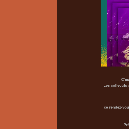
C’es
Les collectif
ce rendez-vou
Pré