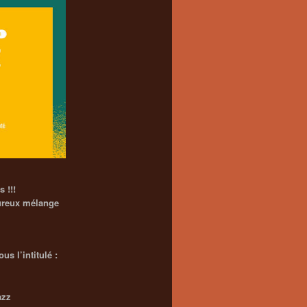
s !!!
oureux mélange
us l’intitulé :
jazz