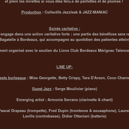
et plein les mirettes si vous êtes féru.e de paillettes et de plumes !
Production
: Collectifs Jazzlesk & JAZZ-MANiAC
Soirée caritative :
s’engage dans une action caritative forte : une partie des bénéfices sera r
l Bagatelle à Bordeaux, qui accompagne au quotidien des patientes attein
ent organisé avec le soutien du Lions Club Bordeaux Mérignac Talence
LiNE UP:
ests burlesque
: Miss Georgette, Betty Crispy, Tara D’Arson, Coco Charn
Guest Jazz
: Serge Moulinier (piano)
Emerging artist : Armonia Serrano (clarinette & chant)
Pascal Drapeau (trompette), Fred Dupin (trombone & sousaphone), Laurent
Laville (contrebasse), Didier Ottaviani (batterie)