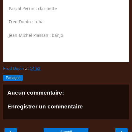
Pascal Perrin : clarinette
Fred Dupin : tuba
Jean-Michel Plassan : banjo
Fred Dupin
at
14:53
Partager
Aucun commentaire:
Enregistrer un commentaire
‹
›
Accueil