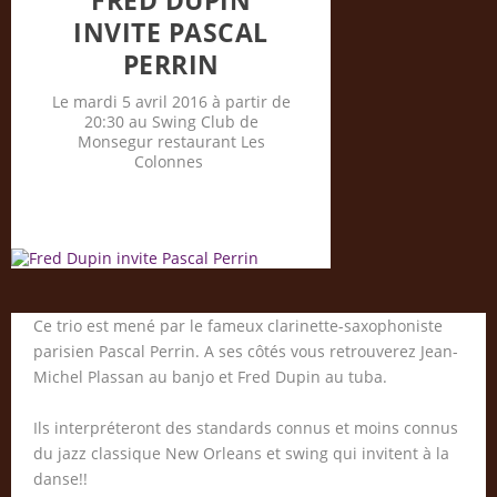
FRED DUPIN
INVITE PASCAL
PERRIN
Le mardi 5 avril 2016 à partir de
20:30 au Swing Club de
Monsegur restaurant Les
Colonnes
Ce trio est mené par le fameux clarinette-saxophoniste
parisien Pascal Perrin. A ses côtés vous retrouverez Jean-
Michel Plassan au banjo et Fred Dupin au tuba.
Ils interpréteront des standards connus et moins connus
du jazz classique New Orleans et swing qui invitent à la
danse!!