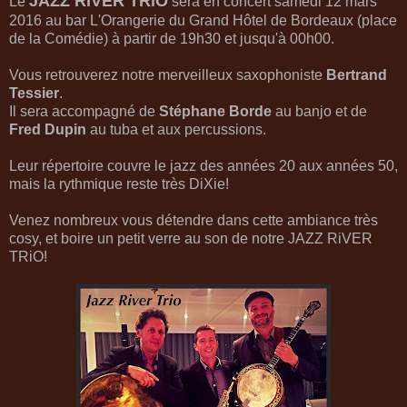
JAZZ RiVER TRiO
Le
sera en concert samedi 12 mars
2016 au bar L'Orangerie du Grand Hôtel de Bordeaux (place
de la Comédie) à partir de 19h30 et jusqu'à 00h00.
Vous retrouverez notre merveilleux saxophoniste
Bertrand
Tessier
.
Il sera accompagné de
Stéphane Borde
au banjo et de
Fred Dupin
au tuba et aux percussions.
Leur répertoire couvre le jazz des années 20 aux années 50,
mais la rythmique reste très DiXie!
Venez nombreux vous détendre dans cette ambiance très
cosy, et boire un petit verre au son de notre JAZZ RiVER
TRiO!