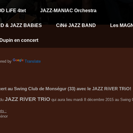
D LiFE 4tet
JAZZ-MANIAC Orchestra
D & JAZZ BABiES
CiNé JAZZ BAND
Les MAG
Dupin en concert
red by
Translate
cert au Swing Club de Monségur (33) avec le JAZZ RiVER TRiO!
JAZZ RiVER TRiO
 du
qui aura lieu mardi 8 décembre 2015 au Swing
ts :
ténor